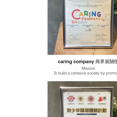
caring company 商界展
Mission
To build a cohesive society by promo
strategic partnerships among busines
social service partners, and inspiring co
social responsibility through caring fo
community, employees and the enviro
宗旨
促進商界與社會伙伴合作、推動企業履
責任，並鼓勵工商及公共機構關懷社群
員工及愛護環境，攜手建設共融社