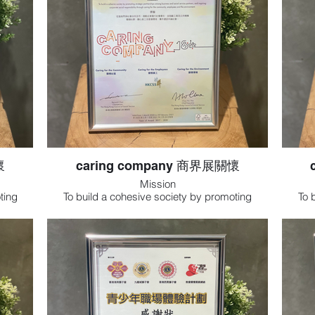
責任
員
關懷
caring company 商界展關懷
Mission
ting
To build a cohesive society by promoting
To 
s and
strategic partnerships among business and
stra
rporate
social service partners, and inspiring corporate
social
r the
social responsibility through caring for the
soci
nment.
community, employees and the environment.
commu
宗旨
行社會
促進商界與社會伙伴合作、推動企業履行社會
促進
、關心
責任，並鼓勵工商及公共機構關懷社群、關心
責任
會。
員工及愛護環境，攜手建設共融社會。
員