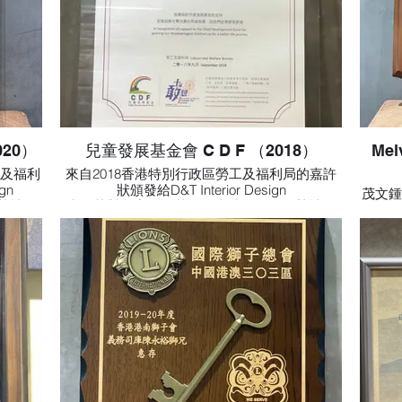
020）
兒童發展基金會 C D F （2018）
Mel
工及福利
來自2018香港特別行政區勞工及福利局的嘉許
gn
狀頒發給D&T Interior Design
茂文鍾
勢社羣
表揚其對兒童發展基金的支持，促進弱勢社羣
頒給
更遠
兒童的長遠發展，助他們走得更高更遠
者。