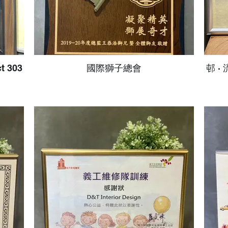
ct 303
國際獅子總會
邨 ·