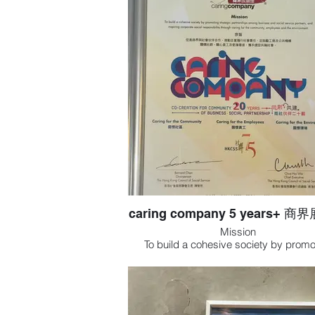
caring company 5 years+ 
Mission
To build a cohesive society by promo
strategic partnerships among busines
social service partners, and inspiring co
social responsibility through caring fo
community, employees and the enviro