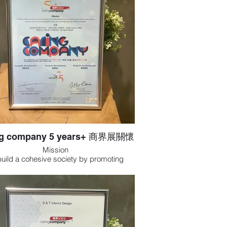
ng company 5 years+ 商界展關懷
Mission
build a cohesive society by promoting
tegic partnerships among business and
 service partners, and inspiring corporate
al responsibility through caring for the
nity, employees and the environment.
宗旨
商界與社會伙伴合作、推動企業履行社會