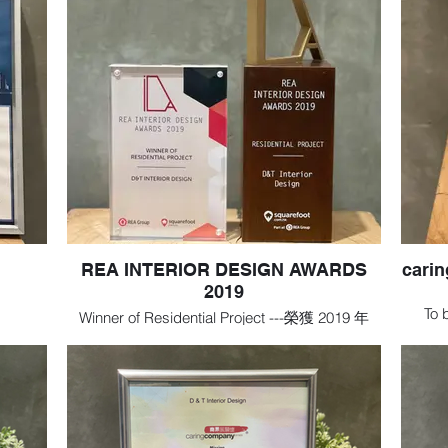
行社會
、關心
會。
REA INTERIOR DESIGN AWARDS
cari
2019
To 
Winner of Residential Project ---榮獲 2019 年
stra
REA 室內設計獎之住宅項目
social
soci
commu
促進