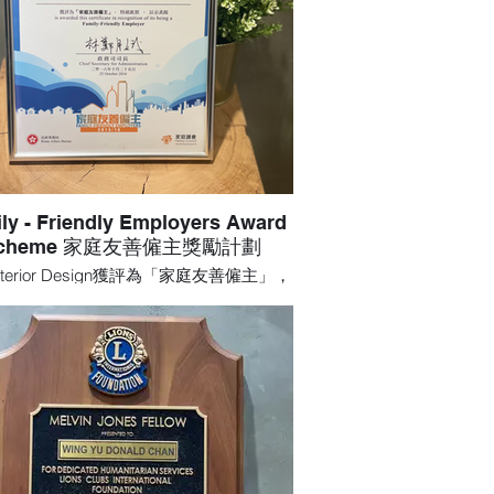
ly - Friendly Employers Award
cheme 家庭友善僱主獎勵計劃
Interior Design獲評為「家庭友善僱主」，
以示表揚 is awarded this certificate
cognition of its being a Family - Friendly
Employer